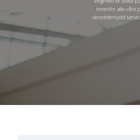
Vingmed er unike på
innenfor alle våre 
skreddersydd service 