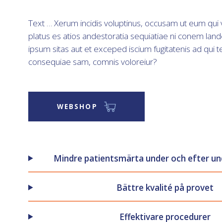
Text … Xerum incidis voluptinus, occusam ut eum qui 
platus es atios andestoratia sequiatiae ni conem lan
ipsum sitas aut et exceped iscium fugitatenis ad qui t
consequiae sam, comnis voloreiur?
WEBSHOP
Mindre patientsmärta under och efter u
Bättre kvalité på provet
Effektivare procedurer