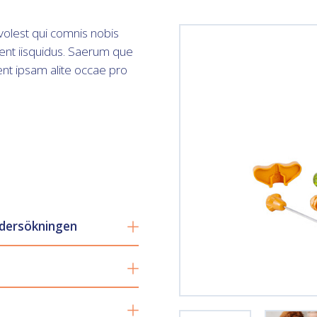
volest qui comnis nobis
dent iisquidus. Saerum que
ent ipsam alite occae pro
ndersökningen