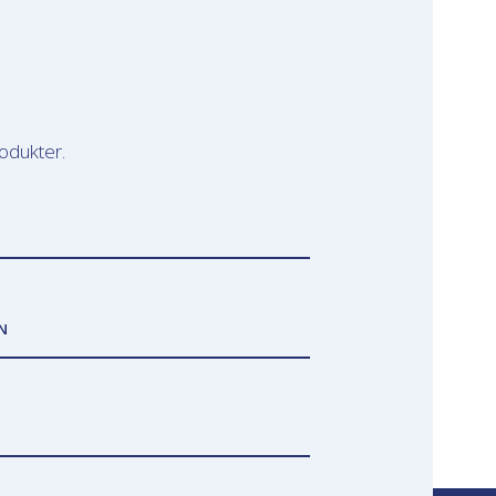
odukter.
N