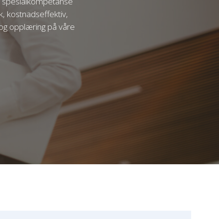
og spesialkompetanse
k, kostnadseffektiv,
g og opplæring på våre