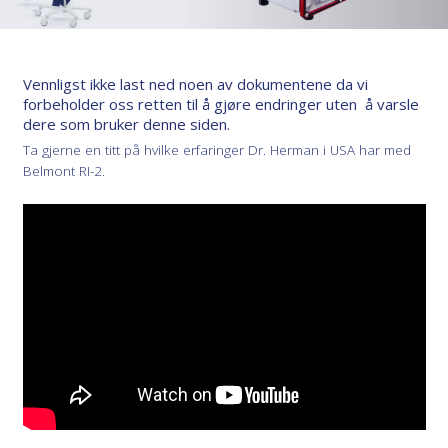
Vennligst ikke last ned noen av dokumentene da vi
forbeholder oss retten til å gjøre endringer uten å varsle
dere som bruker denne siden.
Ta gjerne en titt på hvilke erfaringer Dr. Herman i USA har med
Belmont RI-2.