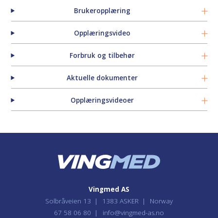
Brukeropplæring
Opplæringsvideo
Forbruk og tilbehør
Aktuelle dokumenter
Opplæringsvideoer
Vingmed AS
Solbråveien 13
1383 ASKER
Norway
67 58 06 80
info@vingmed-as.no