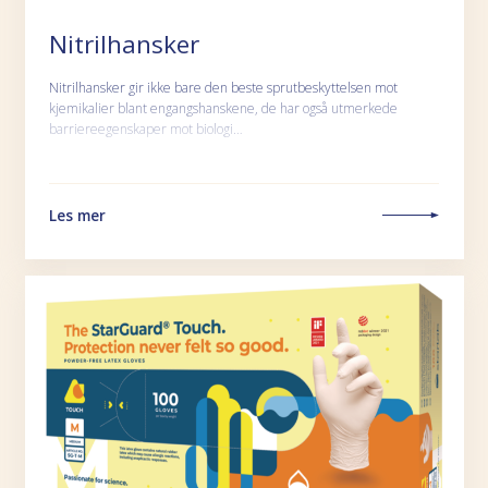
Nitrilhansker
Nitrilhansker gir ikke bare den beste sprutbeskyttelsen mot
kjemikalier blant engangshanskene, de har også utmerkede
barriereegenskaper mot biologi…
Les mer