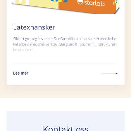
Latexhansker
Sikkert grep og følsomhet StarGuard®Latex-hansker er ideelle for
fint arbeid med små verktøy. Starguard® Touch er fullt strukturert
for et sikkert,…
Les mer
Kontakt oss