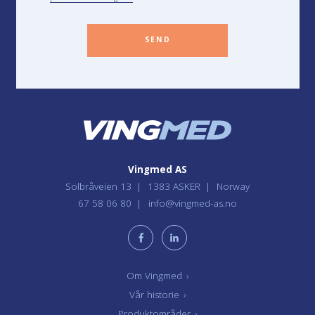
SEND
Vingmed AS
Solbråveien 13
1383 ASKER
Norway
67 58 06 80
info@vingmed-as.no
Om Vingmed
›
Vår historie
›
Produktområder
›