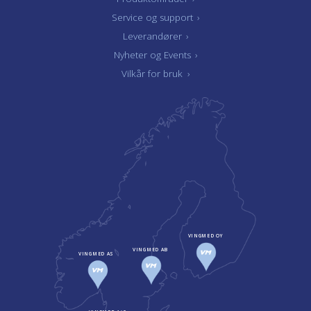
Service og support
›
Leverandører
›
Nyheter og Events
›
Vilkår for bruk
›
VINGMED OY
VINGMED AB
VINGMED AS