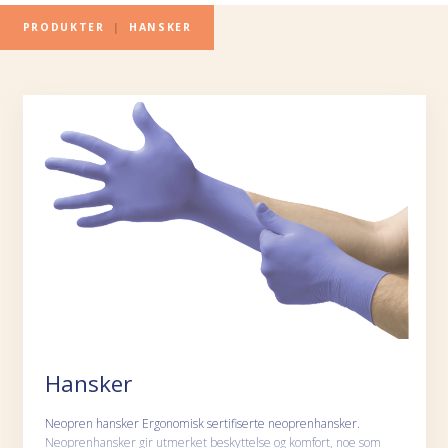
PRODUKTER
|
HANSKER
Hansker
Neopren hansker Ergonomisk sertifiserte neoprenhansker.
Neoprenhansker gir utmerket beskyttelse og komfort, noe som