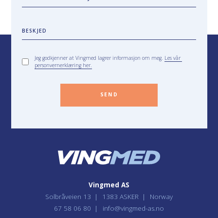
BESKJED
Jeg godkjenner at Vingmed lagrer informasjon om meg.
Les vår
personvernerklæring her.
SEND
Vingmed AS
Solbråveien 13
1383 ASKER
Norway
67 58 06 80
info@vingmed-as.no