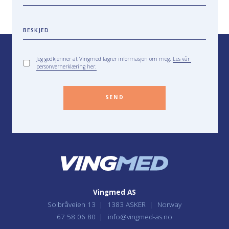
BESKJED
Jeg godkjenner at Vingmed lagrer informasjon om meg.
Les vår
personvernerklæring her.
SEND
Vingmed AS
Solbråveien 13
1383 ASKER
Norway
67 58 06 80
info@vingmed-as.no