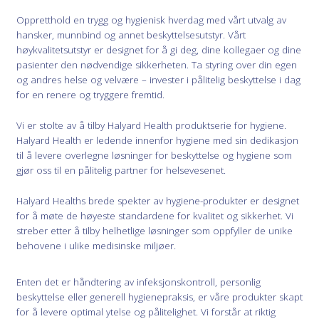
Oppretthold en trygg og hygienisk hverdag med vårt utvalg av
hansker, munnbind og annet beskyttelsesutstyr. Vårt
høykvalitetsutstyr er designet for å gi deg, dine kollegaer og dine
pasienter den nødvendige sikkerheten. Ta styring over din egen
og andres helse og velvære – invester i pålitelig beskyttelse i dag
for en renere og tryggere fremtid.
Vi er stolte av å tilby Halyard Health produktserie for hygiene.
Halyard Health er ledende innenfor hygiene med sin dedikasjon
til å levere overlegne løsninger for beskyttelse og hygiene som
gjør oss til en pålitelig partner for helsevesenet.
Halyard Healths brede spekter av hygiene-produkter er designet
for å møte de høyeste standardene for kvalitet og sikkerhet. Vi
streber etter å tilby helhetlige løsninger som oppfyller de unike
behovene i ulike medisinske miljøer.
Enten det er håndtering av infeksjonskontroll, personlig
beskyttelse eller generell hygienepraksis, er våre produkter skapt
for å levere optimal ytelse og pålitelighet. Vi forstår at riktig