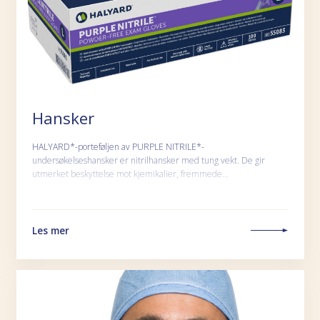
Hansker
HALYARD*-porteføljen av PURPLE NITRILE*-
undersøkelseshansker er nitrilhansker med tung vekt. De gir
utmerket beskyttelse mot kjemikalier, fremmede…
Les mer