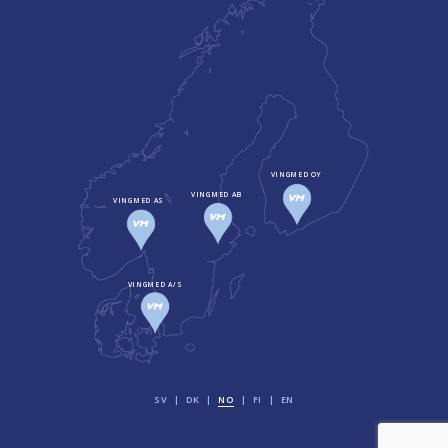
VINGMED OY
VINGMED AB
VINGMED AS
VINGMED A/S
SV
DK
NO
FI
EN