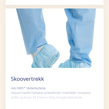
Skoovertrekk
HALYARD* Skobeskyttelse
Halyard Health Footwear produktlinjen inneholder innovative
stoffer og design for å levere riktig mengde beskyttelse…