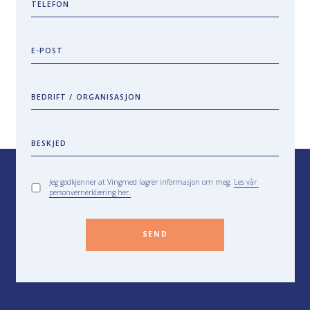
TELEFON
E-POST
BEDRIFT / ORGANISASJON
BESKJED
Jeg godkjenner at Vingmed lagrer informasjon om meg.
Les vår
personvernerklæring her.
SEND