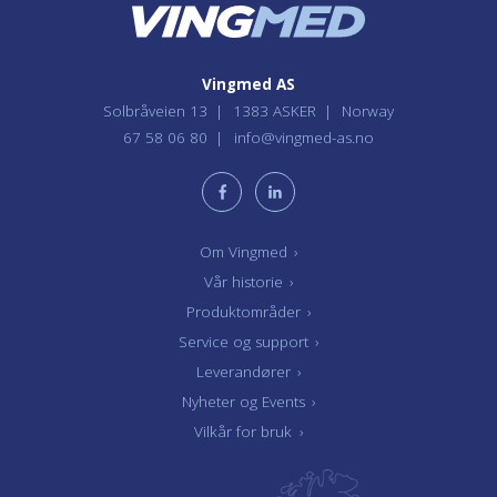
Vingmed AS
Solbråveien 13
1383 ASKER
Norway
67 58 06 80
info@vingmed-as.no
Om Vingmed
›
Vår historie
›
Produktområder
›
Service og support
›
Leverandører
›
Nyheter og Events
›
Vilkår for bruk
›