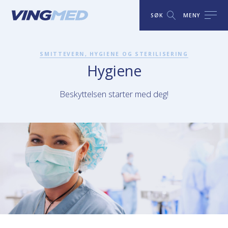
SØK
MENY
SMITTEVERN, HYGIENE OG STERILISERING
Hygiene
Beskyttelsen starter med deg!