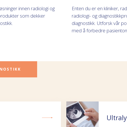
sninger innen radiologi og
Enten du er en kliniker, ra
av produkter som dekker
radiologi- og diagnostikkpr
ostikk.
diagnostikk. Utforsk vår po
med å forbedre pasientoms
GNOSTIKK
Ultral