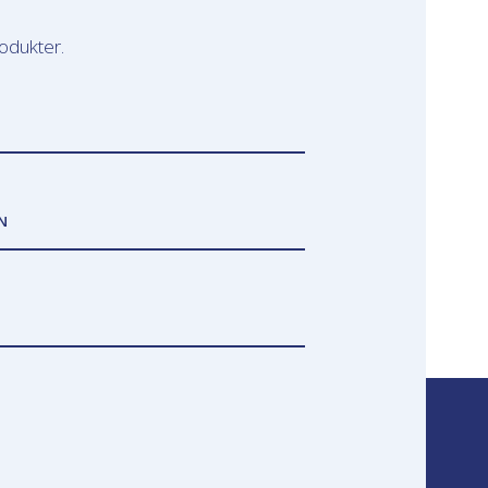
odukter.
N