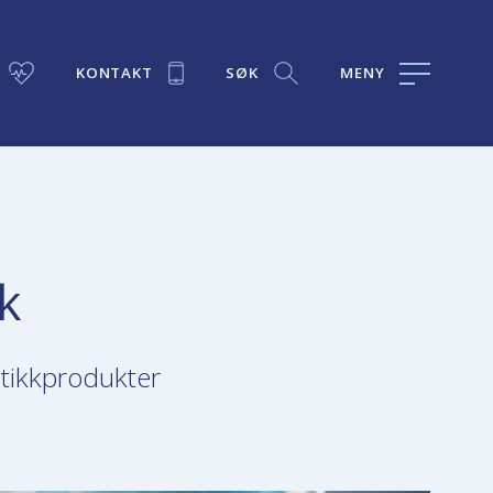
KONTAKT
SØK
MENY
k
stikkprodukter