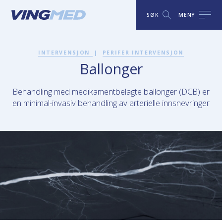
SØK
MENY
INTERVENSJON
|
PERIFER INTERVENSJON
Ballonger
Behandling med medikamentbelagte ballonger (DCB) er
en minimal-invasiv behandling av arterielle innsnevringer