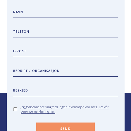
NAVN
TELEFON
E-POST
BEDRIFT / ORGANISASJON
BESKJED
Jeg godkjenner at Vingmed lagrer informasjon om meg.
Les vår
personvernerklæring her.
SEND