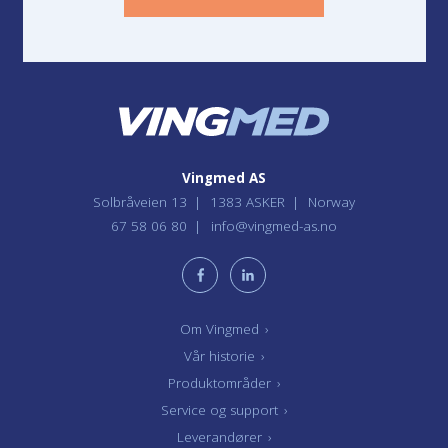
Vingmed AS
Solbråveien 13
1383 ASKER
Norway
67 58 06 80
info@vingmed-as.no
Om Vingmed
›
Vår historie
›
Produktområder
›
Service og support
›
Leverandører
›