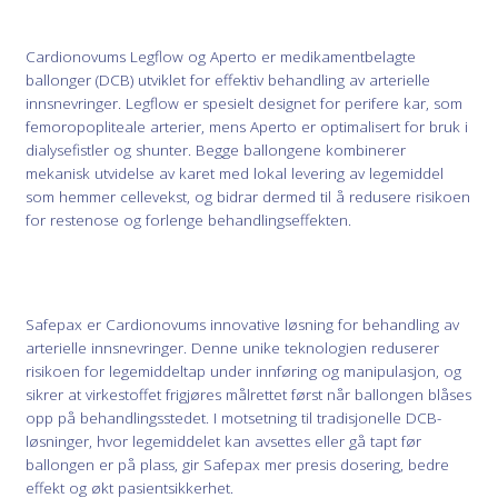
Cardionovums Legflow og Aperto er medikamentbelagte
ballonger (DCB) utviklet for effektiv behandling av arterielle
innsnevringer. Legflow er spesielt designet for perifere kar, som
femoropopliteale arterier, mens Aperto er optimalisert for bruk i
dialysefistler og shunter. Begge ballongene kombinerer
mekanisk utvidelse av karet med lokal levering av legemiddel
som hemmer cellevekst, og bidrar dermed til å redusere risikoen
for restenose og forlenge behandlingseffekten.
Safepax er Cardionovums innovative løsning for behandling av
arterielle innsnevringer. Denne unike teknologien reduserer
risikoen for legemiddeltap under innføring og manipulasjon, og
sikrer at virkestoffet frigjøres målrettet først når ballongen blåses
opp på behandlingsstedet. I motsetning til tradisjonelle DCB-
løsninger, hvor legemiddelet kan avsettes eller gå tapt før
ballongen er på plass, gir Safepax mer presis dosering, bedre
effekt og økt pasientsikkerhet.