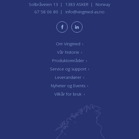
Solbråveien 13
1383 ASKER
Norway
67 58 06 80
info@vingmed-as.no
Om Vingmed
›
Vår historie
›
Produktområder
›
Service og support
›
Leverandører
›
Nyheter og Events
›
Vilkår for bruk
›