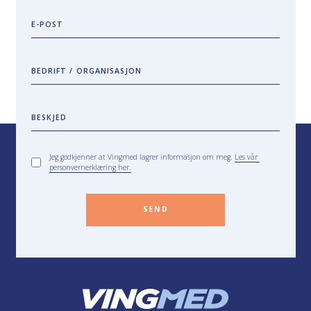
E-POST
BEDRIFT / ORGANISASJON
BESKJED
Jeg godkjenner at Vingmed lagrer informasjon om meg.
Les vår
personvernerklæring her.
SEND