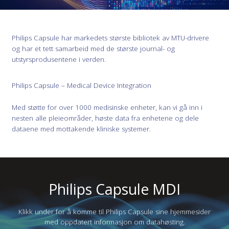
Philips Capsule har markedets største bibliotek av MTU-drivere
og har et tett samarbeid med de største journal- og
utstyrsprodusentene i verden.
Philips Capsule – Medical Device Integration
Med støtte for over 1000 medisinske enheter, kan vi gå inn i
nesten alle pleieområder, høste data fra enhetene og dele
dataene med mottakende kliniske systemer.
Philips Capsule MDI
Klikk under for å komme til Philips Capsule sine hjemmesider
med oppdatert informasjon om datahøsting.