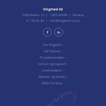
Vingmed AS
Solbråveien 13
1383 ASKER
Norway
67 58 06 80
info@vingmed-as.no
Om Vingmed
›
Vår historie
›
Produktområder
›
Service og support
›
Leverandører
›
Nyheter og Events
›
Vilkår for bruk
›