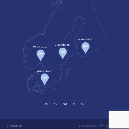
VINGMED OY
VINGMED AB
VINGMED AS
VINGMED A/S
SV
DK
NO
FI
EN
© VINGMED
EN HEMSIDA FRÅN
BRAVISSIMO