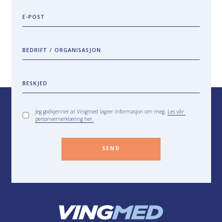
E-POST
BEDRIFT / ORGANISASJON
BESKJED
Jeg godkjenner at Vingmed lagrer informasjon om meg.
Les vår
personvernerklæring her.
SEND