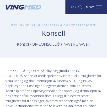
SØK
MENY
MEDISINSK IKT, BILDELAGRING OG INTEGRASJONER
Konsoll
Konsoll- OR-CONSOLE® (In-Wall/On-Wall)
Som OR-PC® og OR-MD® tilbyr veggmodulene i OR-
CONSOLE®-serien et bredt spekter av individuelle muligheter for
visualisering og dokumentasjon av RIS/PACS, HIS og PDMS-
applikasjoner. Løsningen fungerer dermed som en sentral
kontrollplattform i operasjonssalen for opptak og distribusjon av
pasientspesifikk medisinsk data. I tillegg til ekstremt store
muligheter for tilpasninger, overbeviser serien også med sin
høye kostnadseffektivitet, lange levetid og maksimal enkelhet