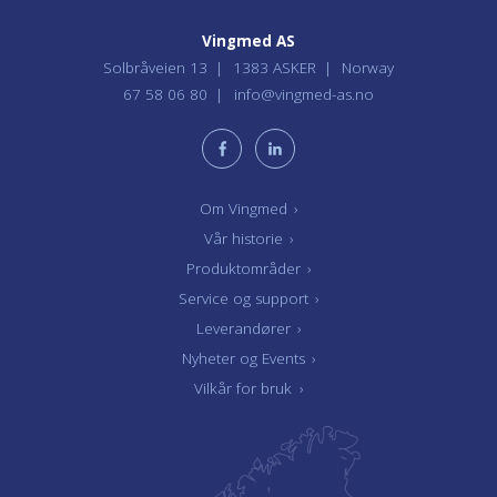
Vingmed AS
Solbråveien 13
1383 ASKER
Norway
67 58 06 80
info@vingmed-as.no
Om Vingmed
›
Vår historie
›
Produktområder
›
Service og support
›
Leverandører
›
Nyheter og Events
›
Vilkår for bruk
›