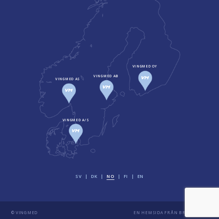
VINGMED OY
VINGMED AB
VINGMED AS
VINGMED A/S
SV
DK
NO
FI
EN
© VINGMED
EN HEMSIDA FRÅN
BRAVISSIMO