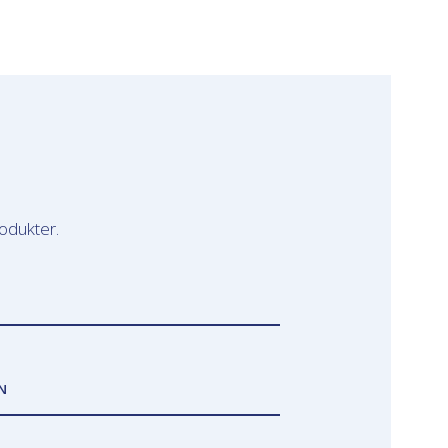
odukter.
N