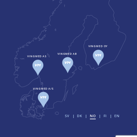
VINGMED OY
VINGMED AB
VINGMED AS
VINGMED A/S
SV
DK
NO
FI
EN