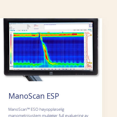
ManoScan ESP
ManoScan™ ESO høyoppløselig
manometrisystem muliggjør full evaluering av