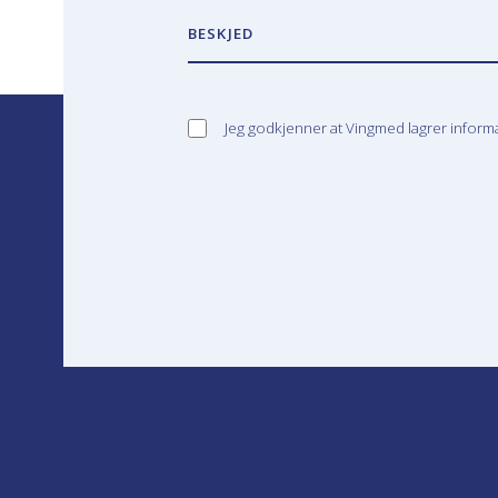
BESKJED
Jeg godkjenner at Vingmed lagrer infor