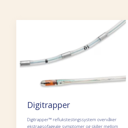
Digitrapper
Digitrapper™ reflukstestingssystem overvåker
ekstraøsofageale symptomer og skiller mellom