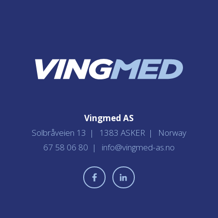
Vingmed AS
Solbråveien 13
1383 ASKER
Norway
67 58 06 80
info@vingmed-as.no