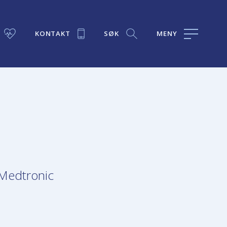
KONTAKT
SØK
MENY
 Medtronic