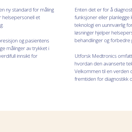
n ny standard for måling
Enten det er for å diagnost
r helsepersonell et
funksjoner eller planlegge
g.
teknologi en uunnværlig for
løsninger hjelper helseper
behandlinger og forbedre
resisjon og pasientens
ge målinger av trykket i
difull innsikt for
Utforsk Medtronics omfat
hvordan den avanserte tekno
Velkommen til en verden de
fremtiden for diagnostikk