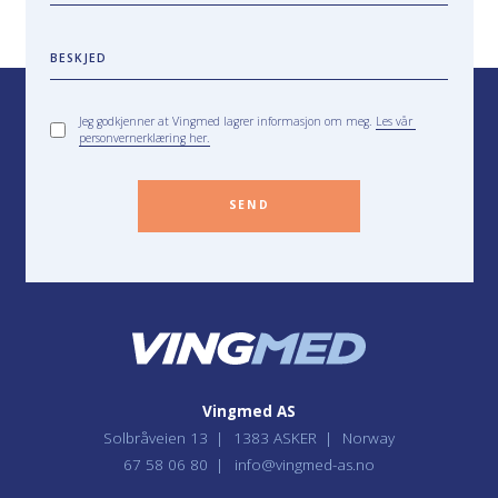
BESKJED
Jeg godkjenner at Vingmed lagrer informasjon om meg.
Les vår
personvernerklæring her.
SEND
Vingmed AS
Solbråveien 13
1383 ASKER
Norway
67 58 06 80
info@vingmed-as.no