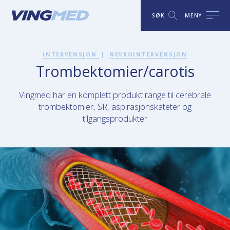
SØK
MENY
INTERVENSJON
|
NEVROINTERVENSJON
Trombektomier/carotis
Vingmed har en komplett produkt range til cerebrale
trombektomier, SR, aspirasjonskateter og
tilgangsprodukter