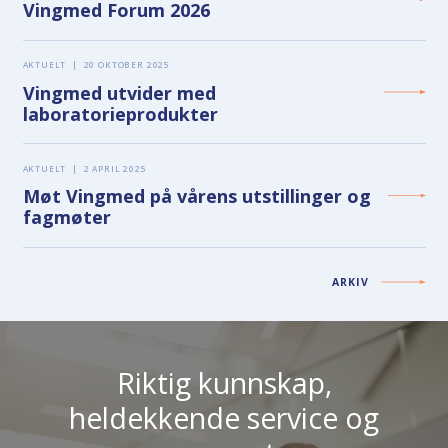
Vingmed Forum 2026
AKTUELT
|
20 OKTOBER 2025
Vingmed utvider med
laboratorieprodukter
AKTUELT
|
2 APRIL 2025
Møt Vingmed på vårens utstillinger og
fagmøter
ARKIV
Riktig kunnskap,
heldekkende service og