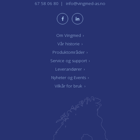
67 58 06 80
info@vingmed-as.no
Om Vingmed
›
Vår historie
›
Produktområder
›
Service og support
›
Leverandører
›
Nyheter og Events
›
Vilkår for bruk
›