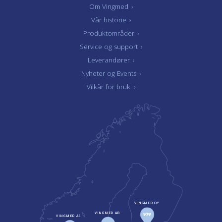
Om Vingmed
›
Vår historie
›
Produktområder
›
Service og support
›
Leverandører
›
Nyheter og Events
›
Vilkår for bruk
›
VINGMED OY
VINGMED AB
VINGMED AS