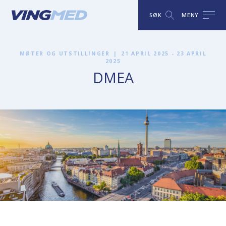
SØK
MENY
MØTER OG UTSTILLINGER
|
21 APRIL 2025 - 23 APRIL
2025
DMEA