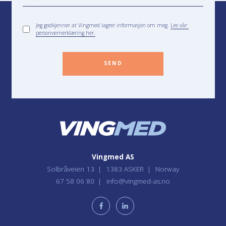
Jeg godkjenner at Vingmed lagrer informasjon om meg.
Les vår
personvernerklæring her.
SEND
Vingmed AS
Solbråveien 13
1383 ASKER
Norway
67 58 06 80
info@vingmed-as.no