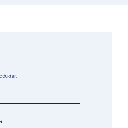
odukter.
N