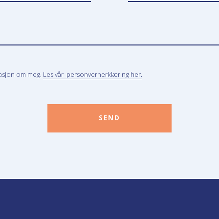
masjon om meg.
Les vår personvernerklæring her.
SEND