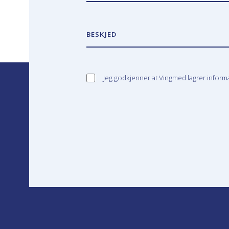
BESKJED
Jeg godkjenner at Vingmed lagrer infor