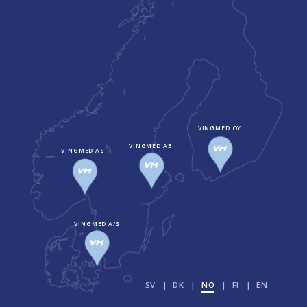
VINGMED OY
VINGMED AB
VINGMED AS
VINGMED A/S
SV
DK
NO
FI
EN