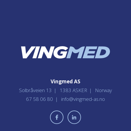
Vingmed AS
Solbråveien 13
1383 ASKER
Norway
67 58 06 80
info@vingmed-as.no