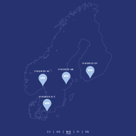
VINGMED OY
VINGMED AB
VINGMED AS
VINGMED A/S
SV
DK
NO
FI
EN