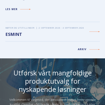
LES MER
MØTER OG UTSTILLINGER
|
2 SEPTEMBER 2026 - 4 SEPTEMBER 2026
ESMINT
ARKIV
Utforsk vårt mangfoldige
produktutvalg for
nyskapende løsninger
Velkommen til Vingmed, der innovasjon møter fremragende
kvalitet. Oppdag vårt brede utvalg av medisinske produkter