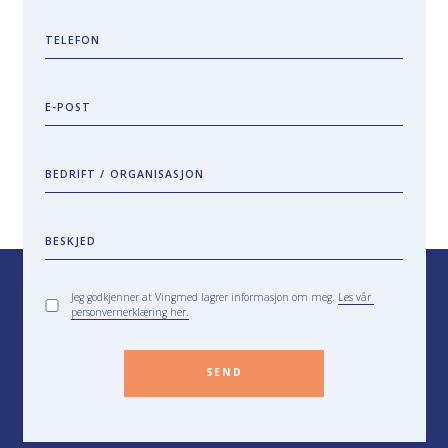
TELEFON
E-POST
BEDRIFT / ORGANISASJON
BESKJED
Jeg godkjenner at Vingmed lagrer informasjon om meg.
Les vår
personvernerklæring her.
SEND