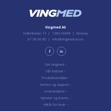
Vingmed AS
Solbråveien 13
1383 ASKER
Norway
67 58 06 80
info@vingmed-as.no
Om Vingmed
›
Vår historie
›
Produktområder
›
Service og support
›
Leverandører
›
Nyheter og Events
›
Vilkår for bruk
›