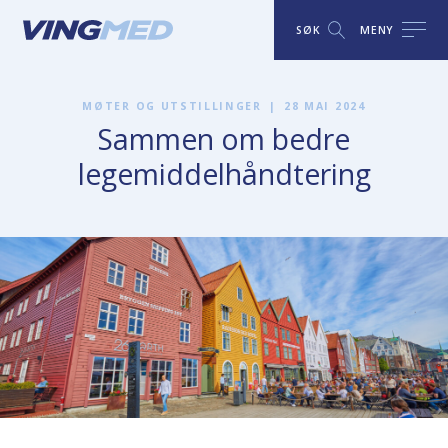
SØK
MENY
MØTER OG UTSTILLINGER
|
28 MAI 2024
Sammen om bedre
legemiddelhåndtering