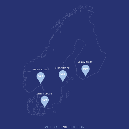
VINGMED OY
VINGMED AB
VINGMED AS
VINGMED A/S
SV
DK
NO
FI
EN