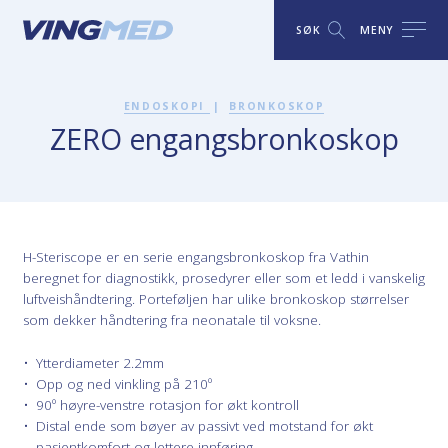
SØK
MENY
ENDOSKOPI
|
BRONKOSKOP
ZERO engangsbronkoskop
H-Steriscope er en serie engangsbronkoskop fra Vathin
beregnet for diagnostikk, prosedyrer eller som et ledd i vanskelig
luftveishåndtering. Porteføljen har ulike bronkoskop størrelser
som dekker håndtering fra neonatale til voksne.
Ytterdiameter 2.2mm
Opp og ned vinkling på 210º
90º høyre-venstre rotasjon for økt kontroll
Distal ende som bøyer av passivt ved motstand for økt
pasientkomfort og lettere innføring