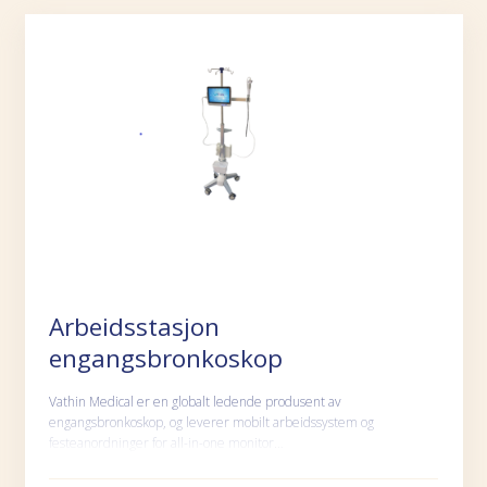
Arbeidsstasjon
engangsbronkoskop
Vathin Medical er en globalt ledende produsent av
engangsbronkoskop, og leverer mobilt arbeidssystem og
festeanordninger for all-in-one monitor…