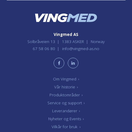
Vingmed AS
Solbråveien 13
1383 ASKER
Norway
67 58 06 80
info@vingmed-as.no
Om Vingmed
›
Vår historie
›
Produktområder
›
Service og support
›
Leverandører
›
Nyheter og Events
›
Vilkår for bruk
›