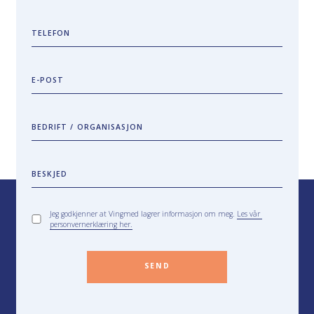
TELEFON
E-POST
BEDRIFT / ORGANISASJON
BESKJED
Jeg godkjenner at Vingmed lagrer informasjon om meg.
Les vår
personvernerklæring her.
SEND