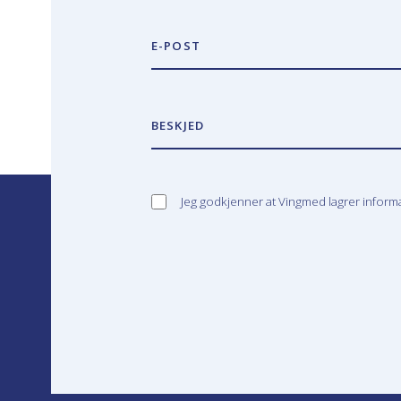
E-POST
BESKJED
Jeg godkjenner at Vingmed lagrer infor