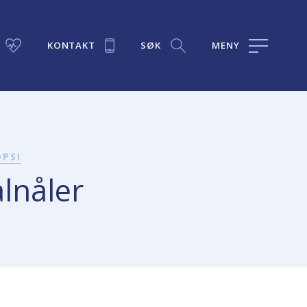
KONTAKT
SØK
MENY
OPSI
lnåler