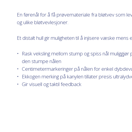
En førenål for å få prøvemateriale fra bløtvev som lev
og ulike bløtvevlesjoner.
Et distalt hull gir muligheten til å injisere væske mens
Rask veksling mellom stump og spiss nål muliggjør p
den stumpe nålen
Centimetermarkeringer på nålen for enkel dybdev
Ekkogen merking på kanylen tillater presis ultralydv
Gir visuell og taktil feedback