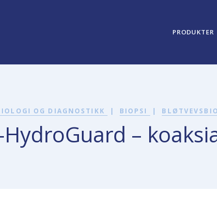
PRODUKTER
DIOLOGI OG DIAGNOSTIKK
|
BIOPSI
|
BLØTVEVSBI
-HydroGuard – koaksia