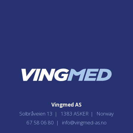
Vingmed AS
Solbråveien 13
1383 ASKER
Norway
67 58 06 80
info@vingmed-as.no