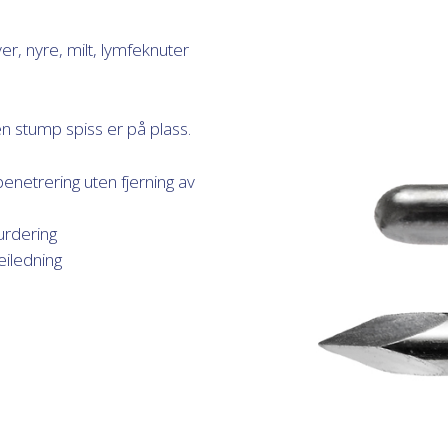
er, nyre, milt, lymfeknuter
 en stump spiss er på plass.
enetrering uten fjerning av
urdering
eiledning