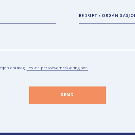
BEDRIFT / ORGANISASJO
masjon om meg.
Les vår personvernerklæring her.
SEND