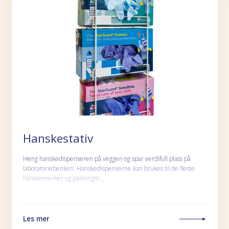
Hanskestativ
Heng hanskedispenseren på veggen og spar verdifull plass på
laboratoriebenken. Hanskedispenserne kan brukes til de fleste
hanskemerker og pakningss…
Les mer