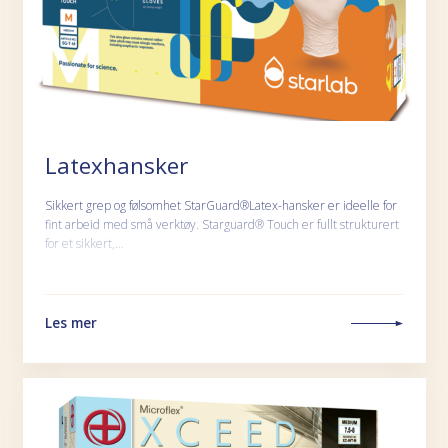
Latexhansker
Sikkert grep og følsomhet StarGuard®Latex-hansker er ideelle for
fint arbeid med små verktøy. Starguard® Touch er fullt strukturert
for et sikkert,…
Les mer