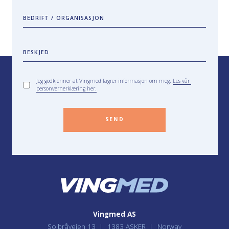
BEDRIFT / ORGANISASJON
BESKJED
Jeg godkjenner at Vingmed lagrer informasjon om meg.
Les vår
personvernerklæring her.
SEND
Vingmed AS
Solbråveien 13
1383 ASKER
Norway