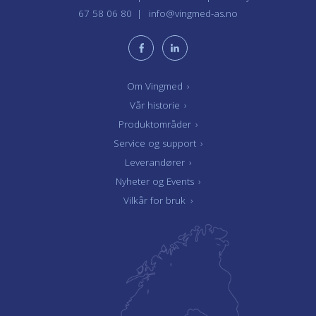
67 58 06 80
info@vingmed-as.no
Om Vingmed
›
Vår historie
›
Produktområder
›
Service og support
›
Leverandører
›
Nyheter og Events
›
Vilkår for bruk
›