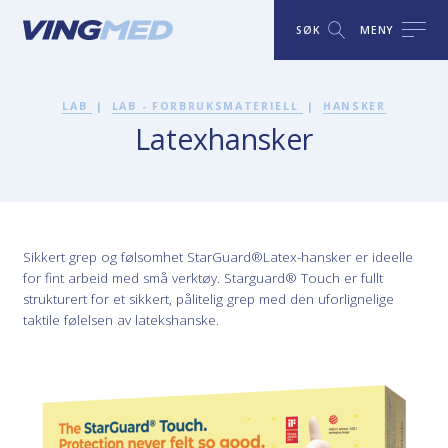
SØK
MENY
LAB
|
LAB - FORBRUKSMATERIELL
|
HANSKER
Latexhansker
Sikkert grep og følsomhet StarGuard®Latex-hansker er ideelle
for fint arbeid med små verktøy. Starguard® Touch er fullt
strukturert for et sikkert, pålitelig grep med den uforlignelige
taktile følelsen av latekshanske.