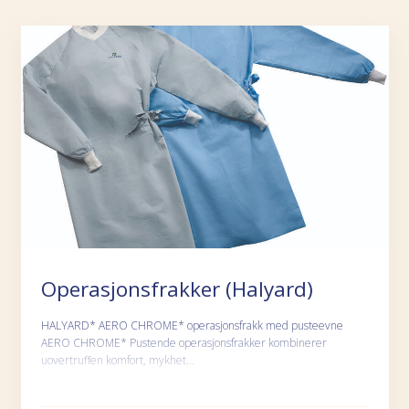
Operasjonsfrakker (Halyard)
HALYARD* AERO CHROME* operasjonsfrakk med pusteevne
AERO CHROME* Pustende operasjonsfrakker kombinerer
uovertruffen komfort, mykhet…