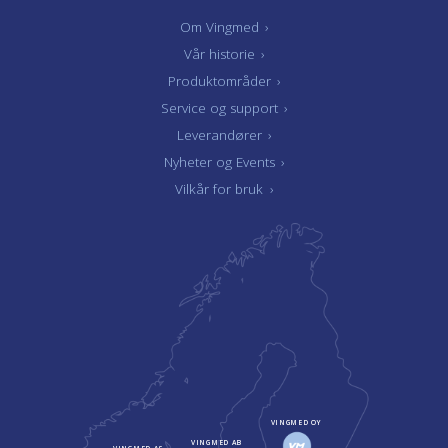
Om Vingmed
›
Vår historie
›
Produktområder
›
Service og support
›
Leverandører
›
Nyheter og Events
›
Vilkår for bruk
›
VINGMED OY
VINGMED AB