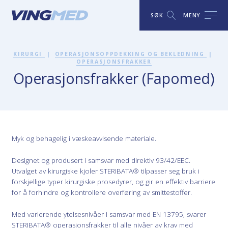
SØK
MENY
KIRURGI
|
OPERASJONSOPPDEKKING OG BEKLEDNING
|
OPERASJONSFRAKKER
Operasjonsfrakker (Fapomed)
Myk og behagelig i væskeavvisende materiale.
Designet og produsert i samsvar med direktiv 93/42/EEC.
Utvalget av kirurgiske kjoler STERIBATA® tilpasser seg bruk i
forskjellige typer kirurgiske prosedyrer, og gir en effektiv barriere
for å forhindre og kontrollere overføring av smittestoffer.
Med varierende ytelsesnivåer i samsvar med EN 13795, svarer
STERIBATA® operasjonsfrakker til alle nivåer av krav med