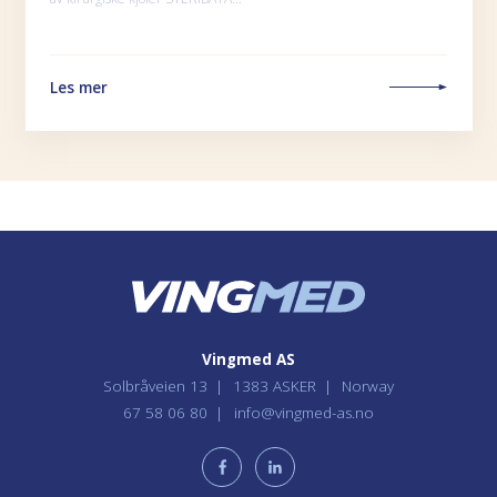
Les mer
Vingmed AS
Solbråveien 13
1383 ASKER
Norway
67 58 06 80
info@vingmed-as.no