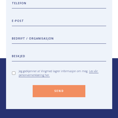
TELEFON
E-POST
BEDRIFT / ORGANISASJON
BESKJED
Jeg godkjenner at Vingmed lagrer informasjon om meg.
Les vår
personvernerklæring her.
SEND