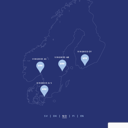
VINGMED OY
VINGMED AB
VINGMED AS
VINGMED A/S
SV
DK
NO
FI
EN