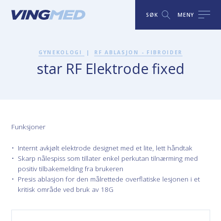
SØK
MENY
GYNEKOLOGI
|
RF ABLASJON - FIBROIDER
star RF Elektrode fixed
Funksjoner
Internt avkjølt elektrode designet med et lite, lett håndtak
Skarp nålespiss som tillater enkel perkutan tilnærming med
positiv tilbakemelding fra brukeren
Presis ablasjon for den målrettede overflatiske lesjonen i et
kritisk område ved bruk av 18G