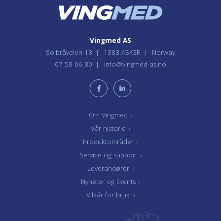
Vingmed AS
Solbråveien 13
1383 ASKER
Norway
67 58 06 80
info@vingmed-as.no
Om Vingmed
›
Vår historie
›
Produktområder
›
Service og support
›
Leverandører
›
Nyheter og Events
›
Vilkår for bruk
›