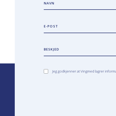
NAVN
E-POST
BESKJED
Jeg godkjenner at Vingmed lagrer infor