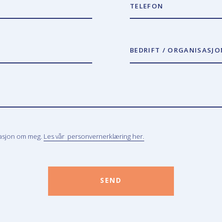
TELEFON
BEDRIFT / ORGANISASJO
masjon om meg.
Les vår personvernerklæring her.
SEND