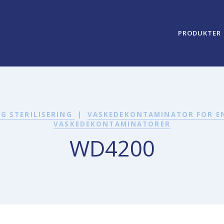
PRODUKTER
OG STERILISERING
|
VASKEDEKONTAMINATOR FOR 
VASKEDEKONTAMINATORER
WD4200