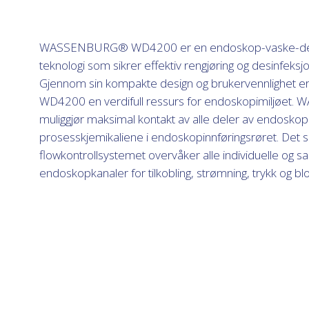
WASSENBURG® WD4200 er en endoskop-vaske-des
teknologi som sikrer effektiv rengjøring og desinfeksj
Gjennom sin kompakte design og brukervennlighe
WD4200 en verdifull ressurs for endoskopimiljø
muliggjør maksimal kontakt av alle deler av endosko
prosesskjemikaliene i endoskopinnføringsrøret. Det 
flowkontrollsystemet overvåker alle individuelle o
endoskopkanaler for tilkobling, strømning, trykk og bl