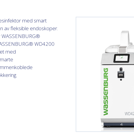
infektor med smart
on av fleksible endoskoper.
t er WASSENBURG®
et. WASSENBURG® WD4200
pet med
smarte
g sammenkoblede
okkering.